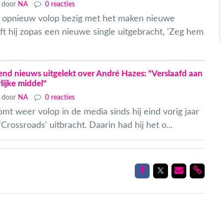
door
NA
0 reacties
 opnieuw volop bezig met het maken nieuwe
t hij zopas een nieuwe single uitgebracht, 'Zeg hem
end nieuws uitgelekt over André Hazes: "Verslaafd aan
lijke middel"
door
NA
0 reacties
t weer volop in de media sinds hij eind vorig jaar
'Crossroads' uitbracht. Daarin had hij het o...
Delen op Facebook
Delen op Twitt
Delen via
Delen