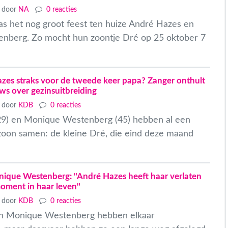
door
NA
0 reacties
s het nog groot feest ten huize André Hazes en
nberg. Zo mocht hun zoontje Dré op 25 oktober 7
es straks voor de tweede keer papa? Zanger onthult
ws over gezinsuitbreiding
door
KDB
0 reacties
29) en Monique Westenberg (45) hebben al een
zoon samen: de kleine Dré, die eind deze maand
onique Westenberg: "André Hazes heeft haar verlaten
moment in haar leven"
door
KDB
0 reacties
n Monique Westenberg hebben elkaar