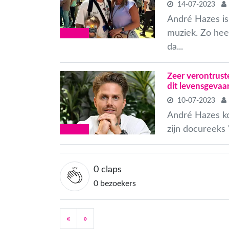
14-07-2023
André Hazes is
muziek. Zo heef
CELEBS
da...
Zeer verontrust
dit levensgevaar
10-07-2023
André Hazes kom
zijn docureeks 
CELEBS
0
claps
0 bezoekers
«
»