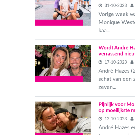
31-10-2023
Vorige week wa
Monique Weste
BUITENLANDSE CELEBS
kaa...
Wordt André Haz
verrassend nieu
17-10-2023
André Hazes (
schat van een 
BUITENLANDSE CELEBS
zeven...
Pijnlijk voor M
op moeilijkste 
12-10-2023
André Hazes e