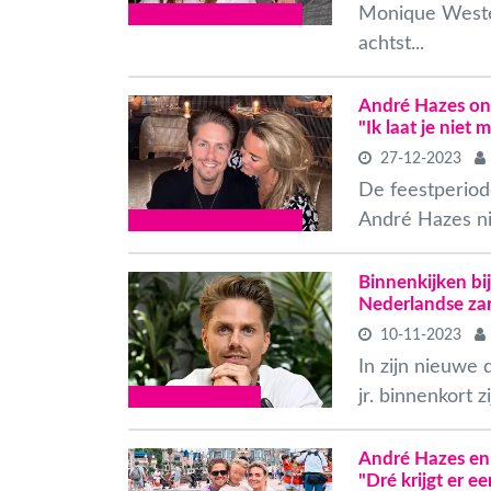
Monique Westenb
BUITENLANDSE CELEBS
achtst...
André Hazes on
"Ik laat je niet 
27-12-2023
De feestperiode
André Hazes nie
BUITENLANDSE CELEBS
Binnenkijken bij
Nederlandse zan
10-11-2023
In zijn nieuwe
jr. binnenkort z
VLAAMSE CELEBS
André Hazes en
"Dré krijgt er ee