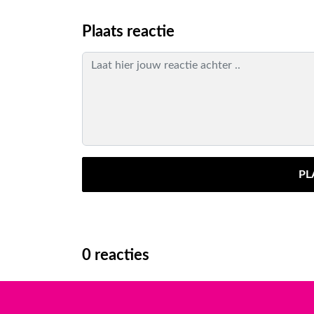
Plaats reactie
PL
0
reacties