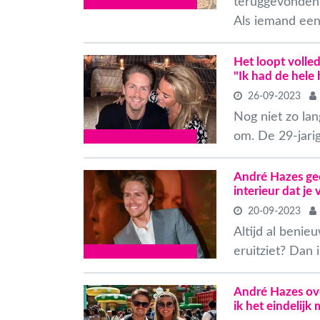
teruggevonden,
BUITENLANDSE CELEBS
Als iemand een.
Het loopt volle
"Ik had de hele
26-09-2023
Nog niet zo lan
om. De 29-jari
BUITENLANDSE CELEBS
André Hazes geef
interieur dat j
20-09-2023
Altijd al beni
eruitziet? Dan 
BUITENLANDSE CELEBS
André Hazes ove
ik het eindelijk 