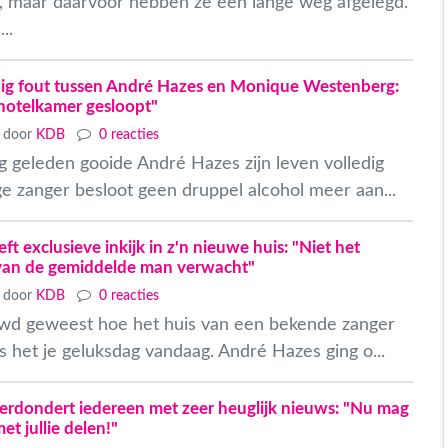
 maar daarvoor hebben ze een lange weg afgelegd.
..
dig fout tussen André Hazes en Monique Westenberg:
 hotelkamer gesloopt"
door
KDB
0 reacties
g geleden gooide André Hazes zijn leven volledig
ge zanger besloot geen druppel alcohol meer aan...
t exclusieve inkijk in z'n nieuwe huis: "Niet het
e van de gemiddelde man verwacht"
door
KDB
0 reacties
euwd geweest hoe het huis van een bekende zanger
is het je geluksdag vandaag. André Hazes ging o...
rdondert iedereen met zeer heuglijk nieuws: "Nu mag
met jullie delen!"