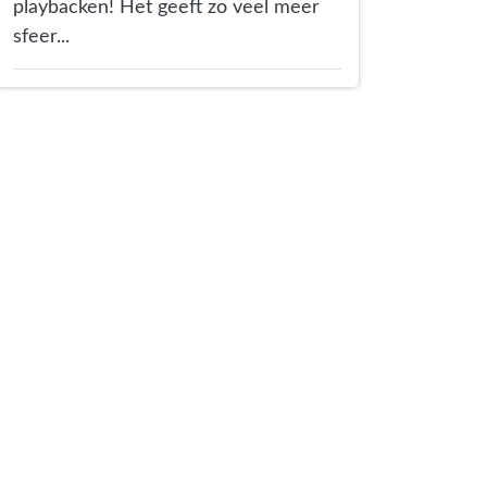
playbacken! Het geeft zo veel meer
sfeer...
er
 Mail
 via link