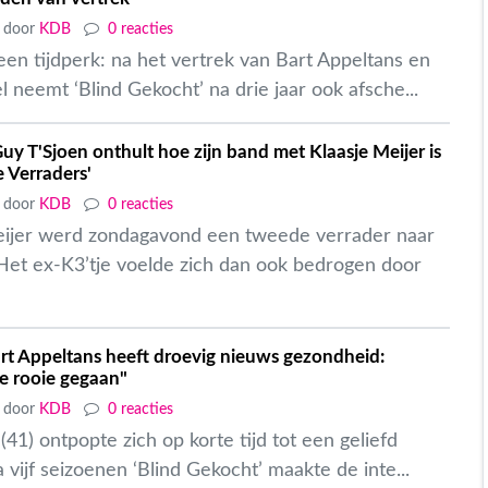
door
KDB
0 reacties
en tijdperk: na het vertrek van Bart Appeltans en
neemt ‘Blind Gekocht’ na drie jaar ook afsche...
y T'Sjoen onthult hoe zijn band met Klaasje Meijer is
e Verraders'
door
KDB
0 reacties
eijer werd zondagavond een tweede verrader naar
 Het ex-K3’tje voelde zich dan ook bedrogen door
t Appeltans heeft droevig nieuws gezondheid:
de rooie gegaan"
door
KDB
0 reacties
(41) ontpopte zich op korte tijd tot een geliefd
 vijf seizoenen ‘Blind Gekocht’ maakte de inte...