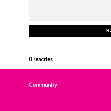
PL
0
reacties
Community