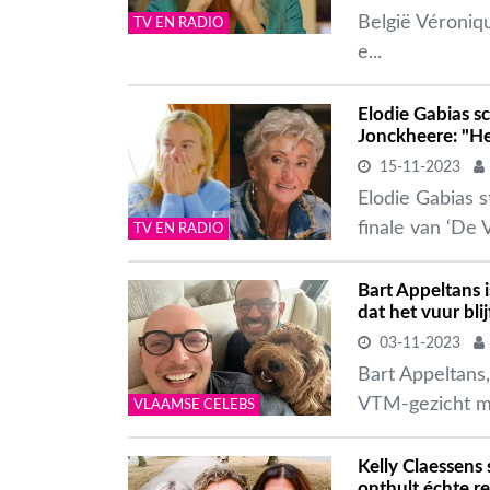
België Véroniq
TV EN RADIO
e...
Elodie Gabias s
Jonckheere: "H
15-11-2023
Elodie Gabias 
finale van ‘De 
TV EN RADIO
Bart Appeltans 
dat het vuur bli
03-11-2023
Bart Appeltans,
VTM-gezicht mag
VLAAMSE CELEBS
Kelly Claessens 
onthult échte r