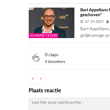
Bart Appeltans 
geschoven"
07-10-2023
Bart Appeltans
gelijknamige pr
VLAAMSE CELEBS
0
claps
0 bezoekers
«
»
Plaats reactie