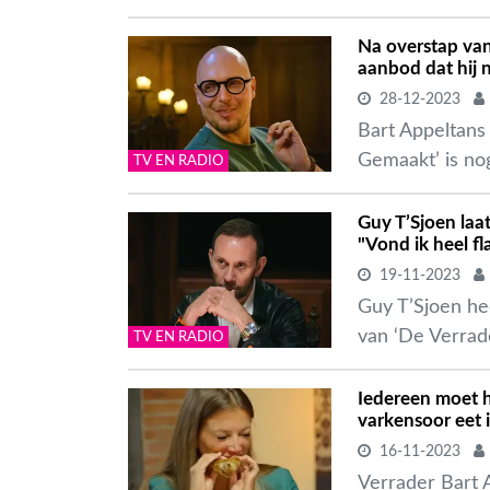
Na overstap van
aanbod dat hij 
28-12-2023
Bart Appeltans
Gemaakt’ is nog
TV EN RADIO
Guy T’Sjoen laat
"Vond ik heel f
19-11-2023
Guy T’Sjoen he
van ‘De Verrade
TV EN RADIO
Iedereen moet h
varkensoor eet i
16-11-2023
Verrader Bart 