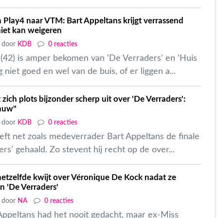
 Play4 naar VTM: Bart Appeltans krijgt verrassend
niet kan weigeren
door
KDB
0 reacties
 (42) is amper bekomen van ‘De Verraders’ en ‘Huis
 niet goed en wel van de buis, of er liggen a...
 zich plots bijzonder scherp uit over 'De Verraders':
lauw"
door
KDB
0 reacties
eft net zoals medeverrader Bart Appeltans de finale
rs’ gehaald. Zo stevent hij recht op de over...
etzelfde kwijt over Véronique De Kock nadat ze
n 'De Verraders'
door
NA
0 reacties
Appeltans had het nooit gedacht, maar ex-Miss