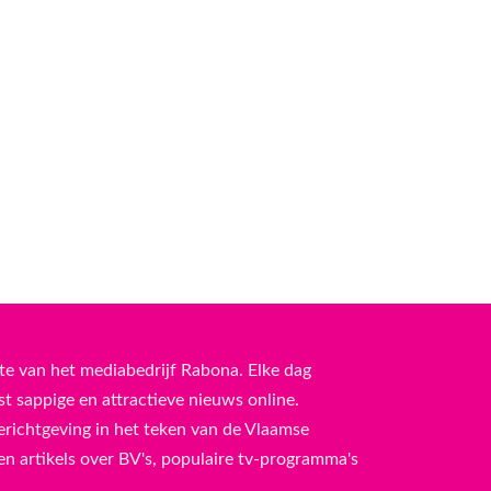
te van het mediabedrijf Rabona. Elke dag
 sappige en attractieve nieuws online.
erichtgeving in het teken van de Vlaamse
n artikels over BV's, populaire tv-programma's