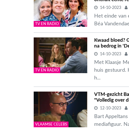
14-10-2023
Het einde van e
Béa Vandendael 
TV EN RADIO
Kwaad bloed? Gu
na bedrog in 'D
14-10-2023
Met Klaasje M
huis gestuurd.
TV EN RADIO
h...
VTM-gezicht Bar
"Volledig over 
12-10-2023
Bart Appeltans 
mediafiguur. Na
VLAAMSE CELEBS