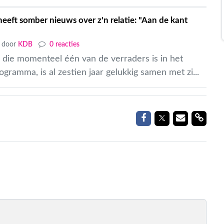
heeft somber nieuws over z'n relatie: "Aan de kant
door
KDB
0 reacties
, die momenteel één van de verraders is in het
ogramma, is al zestien jaar gelukkig samen met zi...
Delen op Facebook
Delen op Twitt
Delen via
Delen