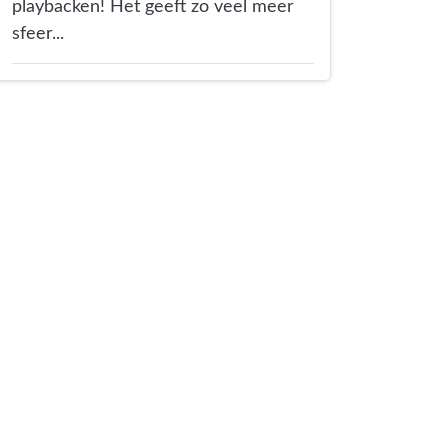
playbacken! Het geeft zo veel meer
sfeer...
er
 Mail
 via link