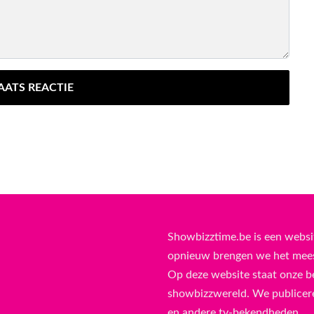
AATS REACTIE
Showbizztime.be is een websi
opnieuw brengen we het meest
Op deze website staat onze b
showbizzwereld. We publicere
en andere tv-bekendheden.