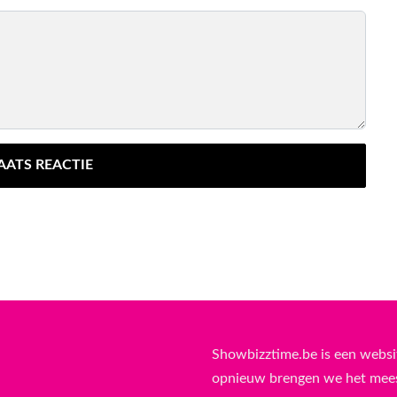
AATS REACTIE
Showbizztime.be is een websi
opnieuw brengen we het meest