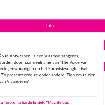
Tuin
96 te Antwerpen, is een Vlaamse zangeres,
geworden door haar deelname aan 'The Voice van
ertegenwoordigen op het Eurovisiesongfestival.
. Zo presenteerde ze onder andere 'Tien om te zien'
e van Vlaanderen'.
a Tesoro na harde kritiek: "Machteloos"