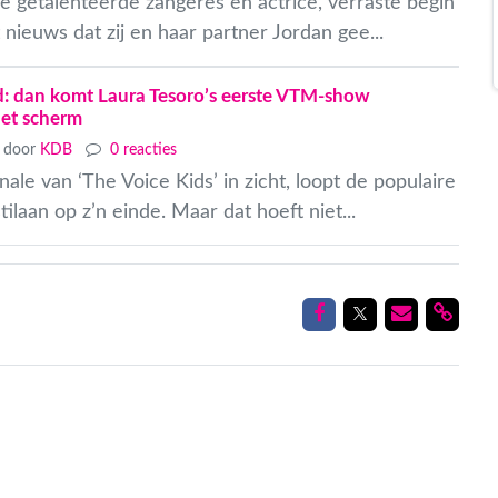
e getalenteerde zangeres en actrice, verraste begin
t nieuws dat zij en haar partner Jordan gee...
d: dan komt Laura Tesoro’s eerste VTM-show
het scherm
door
KDB
0 reacties
nale van ‘The Voice Kids’ in zicht, loopt de populaire
tilaan op z’n einde. Maar dat hoeft niet...
Delen op Facebook
Delen op Twitt
Delen via
Delen