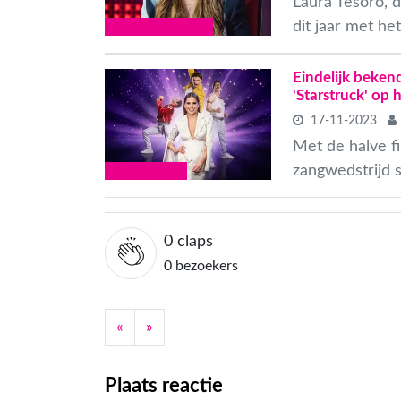
Laura Tesoro, d
dit jaar met he
VLAAMSE CELEBS
Eindelijk beken
'Starstruck' op 
17-11-2023
Met de halve fi
zangwedstrijd s
TV EN RADIO
0
claps
0 bezoekers
«
»
Plaats reactie