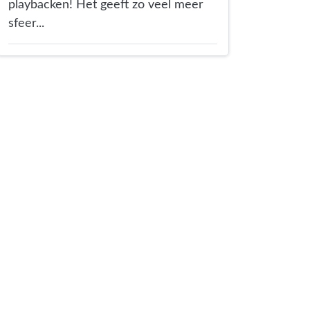
playbacken! Het geeft zo veel meer
sfeer...
er
 Mail
 via link