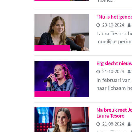
mome...
"Nu is het geno
23-10-2024
Laura Tesoro h
moeilijke perio
VLAAMSE CELEBS
Erg slecht nieu
21-10-2024
In februari va
haar lichaam he
VLAAMSE CELEBS
Na breuk met Jor
Laura Tesoro
21-08-2024