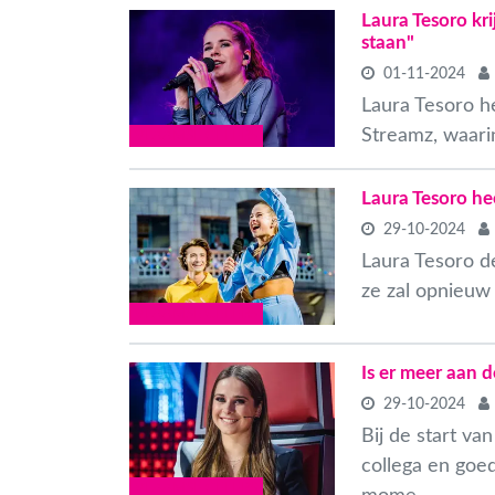
Laura Tesoro kri
staan"
01-11-2024
Laura Tesoro h
Streamz, waarin
VLAAMSE CELEBS
Laura Tesoro he
29-10-2024
Laura Tesoro d
ze zal opnieuw 
VLAAMSE CELEBS
Is er meer aan 
29-10-2024
Bij de start v
collega en goe
VLAAMSE CELEBS