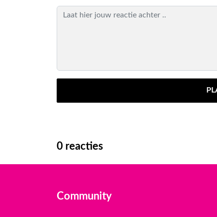
PL
0
reacties
Community