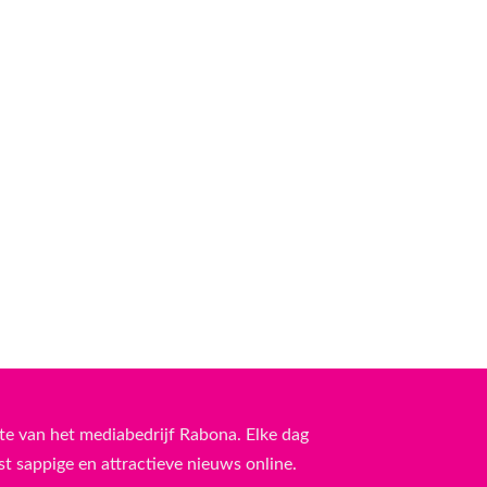
te van het mediabedrijf Rabona. Elke dag
 sappige en attractieve nieuws online.