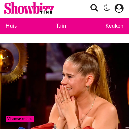
Huis
Tuin
Keuken
Vlaamse celebs