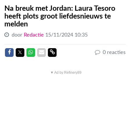
Na breuk met Jordan: Laura Tesoro
heeft plots groot liefdesnieuws te
melden
door
Redactie
15/11/2024 10:35
Delen op Facebook
Delen op Twitter
Delen op Whatsapp
Delen via Mail
Delen link
0 reacties
▼ Ad by Refinery89