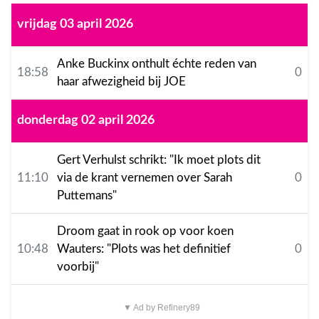
vrijdag 03 april 2026
Anke Buckinx onthult échte reden van
18:58
0
haar afwezigheid bij JOE
donderdag 02 april 2026
Gert Verhulst schrikt: "Ik moet plots dit
11:10
via de krant vernemen over Sarah
0
Puttemans"
Droom gaat in rook op voor koen
10:48
Wauters: "Plots was het definitief
0
voorbij"
▼ Ad by Refinery89