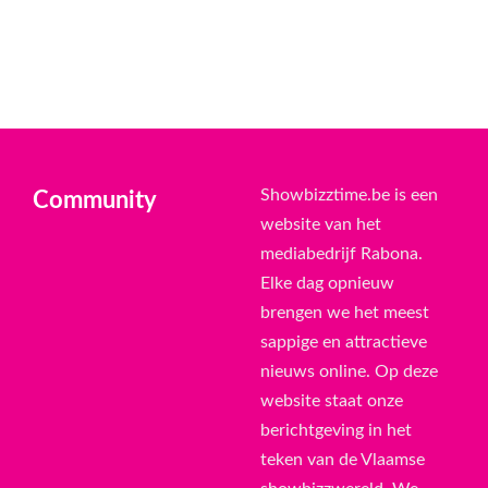
Showbizztime.be is een
Community
website van het
mediabedrijf Rabona.
Elke dag opnieuw
brengen we het meest
sappige en attractieve
nieuws online. Op deze
website staat onze
berichtgeving in het
teken van de Vlaamse