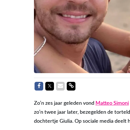
Delen op Facebook
Delen op Twitter
Delen via Mail
Delen link
Zo’n zes jaar geleden vond
Matteo Simoni
zo’n twee jaar later, bezegelden de tortel
dochtertje Giulia. Op sociale media deelt