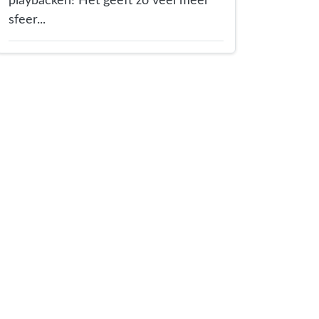
playbacken! Het geeft zo veel meer
sfeer...