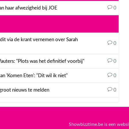
an haar afwezigheid bij JOE
0
s dit via de krant vernemen over Sarah
0
ters: "Plots was het definitief voorbij"
0
an 'Komen Eten': "Dit wil ik niet"
0
 groot nieuws te melden
0
Showbizztime.be is een websi