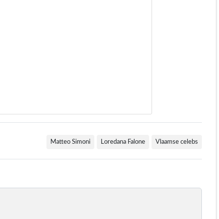
Matteo Simoni
Loredana Falone
Vlaamse celebs