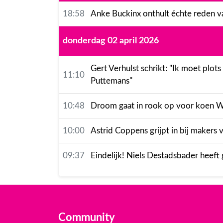
18:58
Anke Buckinx onthult échte reden v
donderdag 02 april 2026
Gert Verhulst schrikt: "Ik moet plot
11:10
Puttemans"
10:48
Droom gaat in rook op voor koen Wau
10:00
Astrid Coppens grijpt in bij makers v
09:37
Eindelijk! Niels Destadsbader heeft
Community