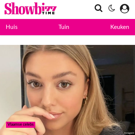
Huis
Tuin
Keuken
Vlaamse celebs