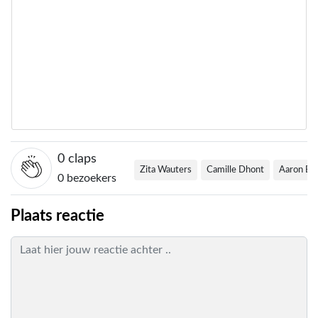
0
claps
Zita Wauters
Camille Dhont
Aaron Bl
0 bezoekers
Plaats reactie