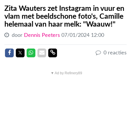
Zita Wauters zet Instagram in vuur en
vlam met beeldschone foto's, Camille
helemaal van haar melk: "Waauw!"
door
Dennis Peeters
07/01/2024 12:00
Delen op Facebook
Delen op Twitter
Delen op Whatsapp
Delen via Mail
Delen link
0 reacties
▼ Ad by Refinery89