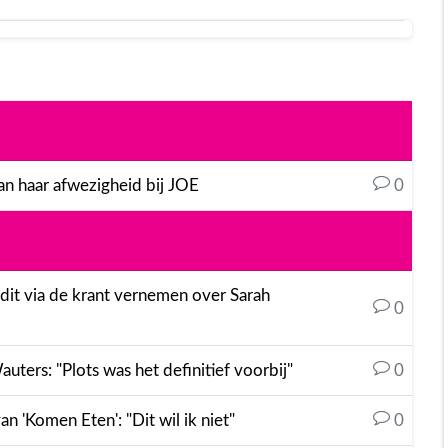
an haar afwezigheid bij JOE
0
s dit via de krant vernemen over Sarah
0
ters: "Plots was het definitief voorbij"
0
an 'Komen Eten': "Dit wil ik niet"
0