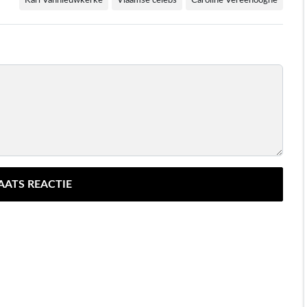
Karl Vannieuwkerke
Vlaamse celebs
Caroline Vereenooghe
AATS REACTIE