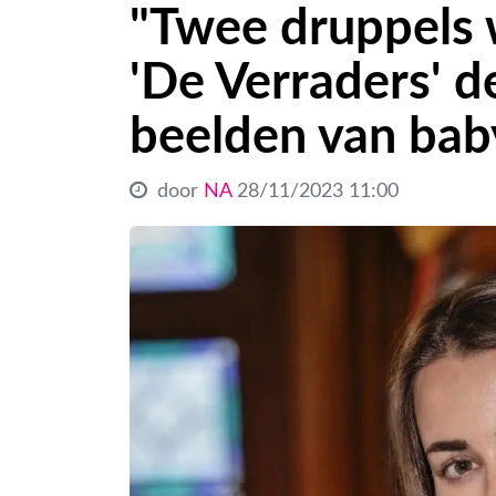
"Twee druppels w
'De Verraders' d
beelden van bab
door
NA
28/11/2023 11:00