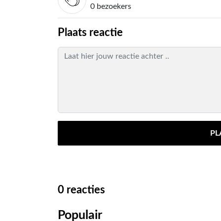
0 bezoekers
Plaats reactie
PL
0
reacties
Populair