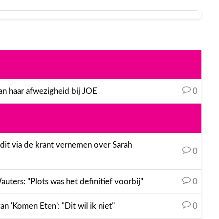
an haar afwezigheid bij JOE
0
s dit via de krant vernemen over Sarah
0
ters: "Plots was het definitief voorbij"
0
an 'Komen Eten': "Dit wil ik niet"
0