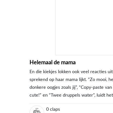
Helemaal de mama
En die kiekjes lokken ook veel reacties uit 
sprekend op haar mama lijkt. “Zo mooi, he
donkere oogjes zoals jij”, “Copy-paste va
cute!” en “Twee druppels water”, luidt h
0
claps