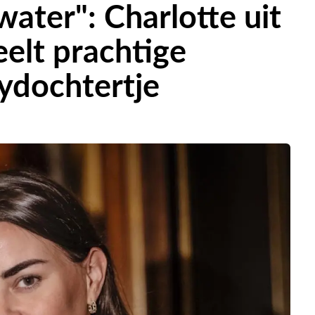
ater": Charlotte uit
eelt prachtige
ydochtertje