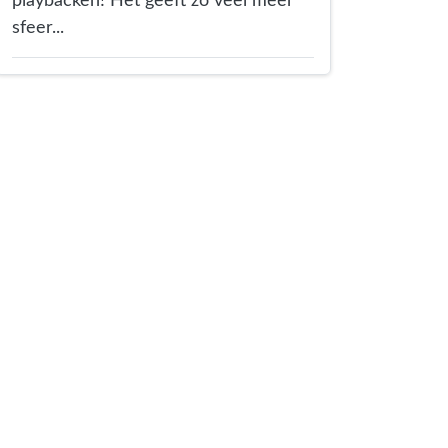
playbacken! Het geeft zo veel meer
sfeer...