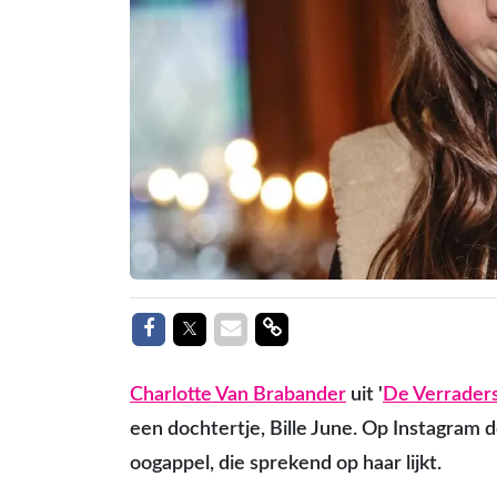
Delen op Facebook
Delen op Twitter
Delen via Mail
Delen link
Charlotte Van Brabander
uit '
De Verrader
een dochtertje, Bille June. Op Instagram d
oogappel, die sprekend op haar lijkt.