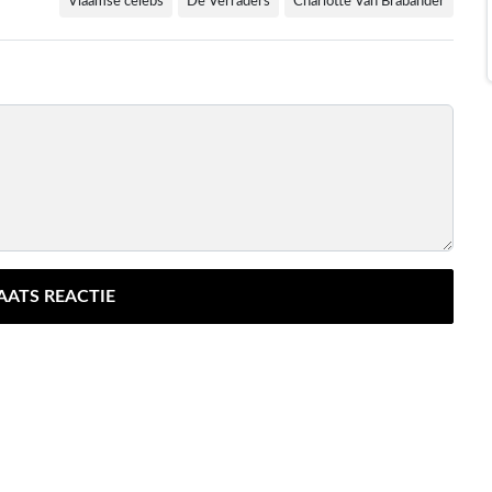
Vlaamse celebs
De Verraders
Charlotte Van Brabander
AATS REACTIE