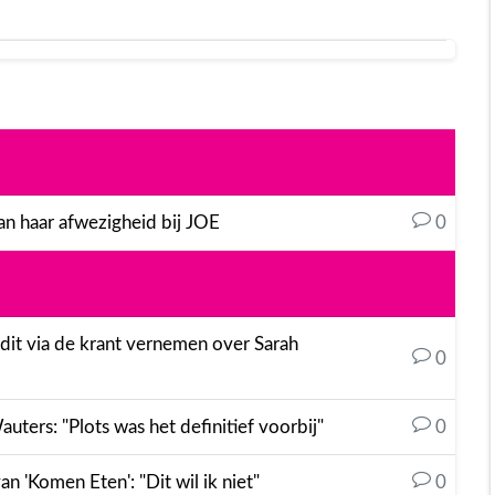
an haar afwezigheid bij JOE
0
s dit via de krant vernemen over Sarah
0
ters: "Plots was het definitief voorbij"
0
an 'Komen Eten': "Dit wil ik niet"
0