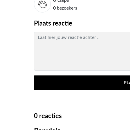
0
claps
0 bezoekers
Plaats reactie
PL
0
reacties