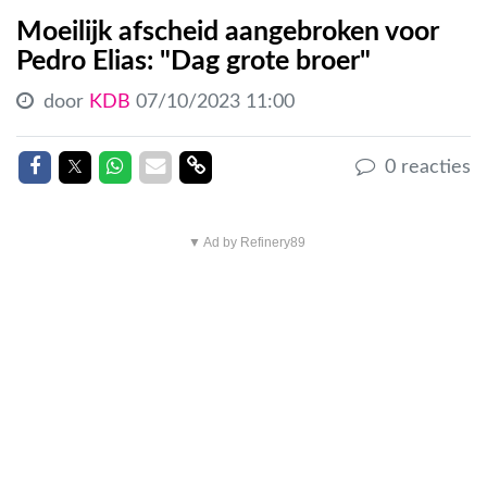
Moeilijk afscheid aangebroken voor
Pedro Elias: "Dag grote broer"
door
KDB
07/10/2023 11:00
Delen op Facebook
Delen op Twitter
Delen op Whatsapp
Delen via Mail
Delen link
0 reacties
▼ Ad by Refinery89