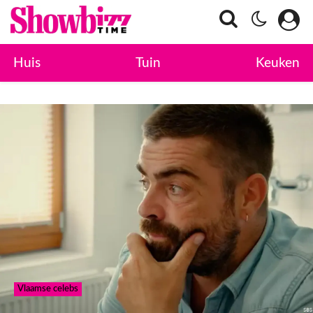
Huis
Tuin
Keuken
Vlaamse celebs