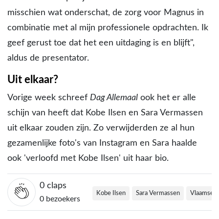
misschien wat onderschat, de zorg voor Magnus in
combinatie met al mijn professionele opdrachten. Ik
geef gerust toe dat het een uitdaging is en blijft",
aldus de presentator.
Uit elkaar?
Vorige week schreef
Dag Allemaal
ook het er alle
schijn van heeft dat Kobe Ilsen en Sara Vermassen
uit elkaar zouden zijn. Zo verwijderden ze al hun
gezamenlijke foto's van Instagram en Sara haalde
ook 'verloofd met Kobe Ilsen' uit haar bio.
0
claps
Kobe Ilsen
Sara Vermassen
Vlaamse c
0 bezoekers