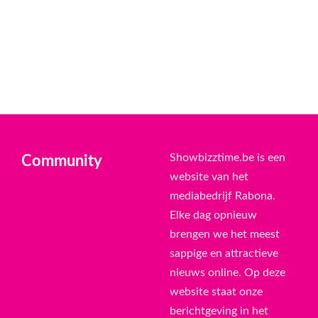
Showbizztime.be is een
Community
website van het
mediabedrijf Rabona.
Elke dag opnieuw
brengen we het meest
sappige en attractieve
nieuws online. Op deze
website staat onze
berichtgeving in het