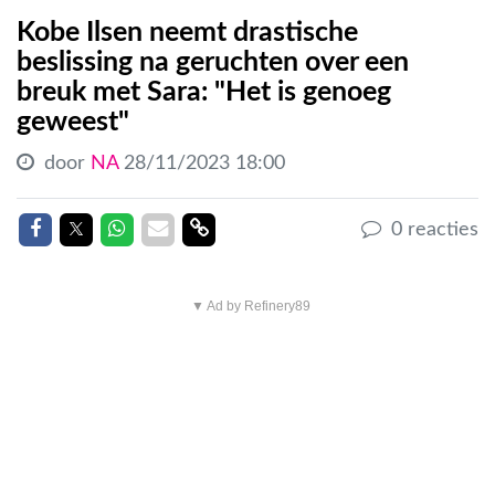
Kobe Ilsen neemt drastische
beslissing na geruchten over een
breuk met Sara: "Het is genoeg
geweest"
door
NA
28/11/2023 18:00
Delen op Facebook
Delen op Twitter
Delen op Whatsapp
Delen via Mail
Delen link
0 reacties
▼ Ad by Refinery89