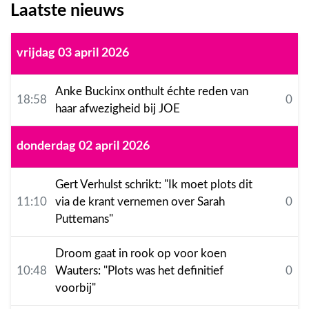
Laatste nieuws
vrijdag 03 april 2026
Anke Buckinx onthult échte reden van
18:58
0
haar afwezigheid bij JOE
donderdag 02 april 2026
Gert Verhulst schrikt: "Ik moet plots dit
11:10
via de krant vernemen over Sarah
0
Puttemans"
Droom gaat in rook op voor koen
10:48
Wauters: "Plots was het definitief
0
voorbij"