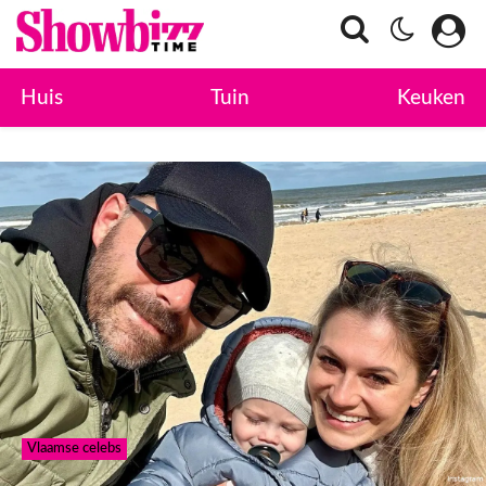
Huis
Tuin
Keuken
Vlaamse celebs