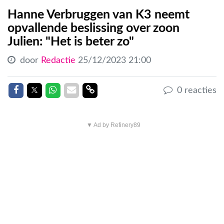
Hanne Verbruggen van K3 neemt
opvallende beslissing over zoon
Julien: "Het is beter zo"
door
Redactie
25/12/2023 21:00
Delen op Facebook
Delen op Twitter
Delen op Whatsapp
Delen via Mail
Delen link
0 reacties
▼ Ad by Refinery89