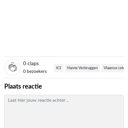
0
claps
K3
Hanne Verbruggen
Vlaamse celeb
0 bezoekers
Plaats reactie