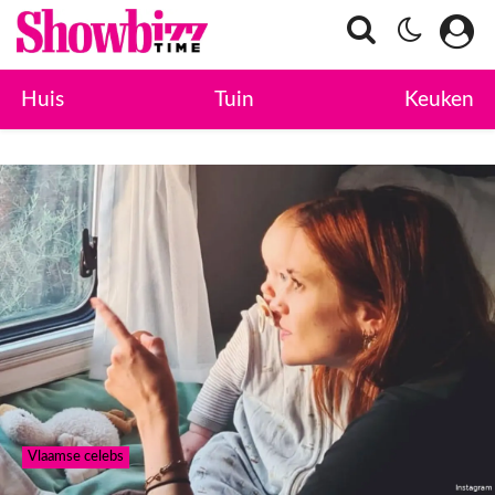
Huis
Tuin
Keuken
Vlaamse celebs