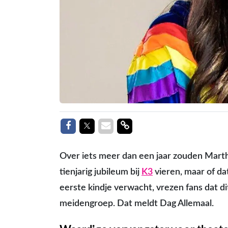
Delen op Facebook
Delen op Twitter
Delen via Mail
Delen link
Over iets meer dan een jaar zouden Marth
tienjarig jubileum bij
K3
vieren, maar of da
eerste kindje verwacht, vrezen fans dat 
meidengroep. Dat meldt Dag Allemaal.