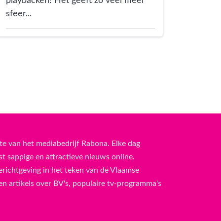
playbacken! Het geeft zo veel meer
sfeer...
te van het mediabedrijf Rabona. Elke dag
 sappige en attractieve nieuws online.
erichtgeving in het teken van de Vlaamse
n artikels over BV's, populaire tv-programma's