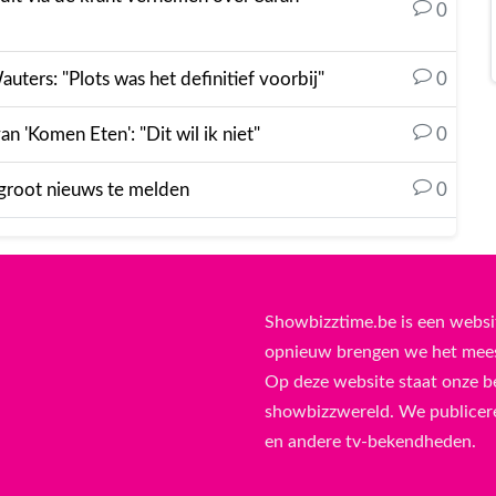
0
ters: "Plots was het definitief voorbij"
0
an 'Komen Eten': "Dit wil ik niet"
0
 groot nieuws te melden
0
Showbizztime.be is een websi
opnieuw brengen we het meest
Op deze website staat onze b
showbizzwereld. We publicere
en andere tv-bekendheden.