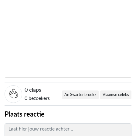
0
claps
An Swartenbroekx
Vlaamse celebs
0 bezoekers
Plaats reactie