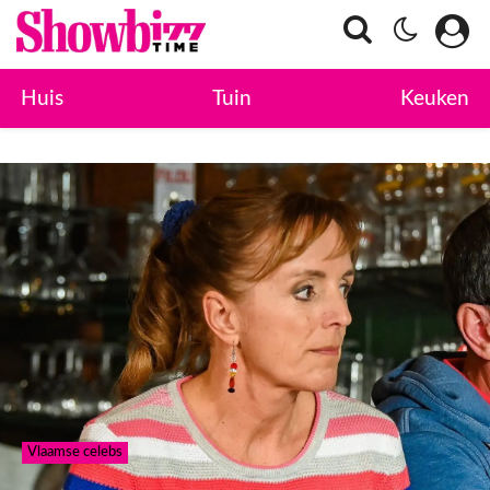
Huis
Tuin
Keuken
Vlaamse celebs