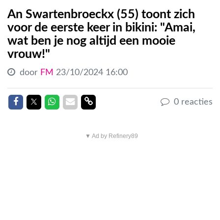
An Swartenbroeckx (55) toont zich
voor de eerste keer in bikini: "Amai,
wat ben je nog altijd een mooie
vrouw!"
door
FM
23/10/2024 16:00
Delen op Facebook
Delen op Twitter
Delen op Whatsapp
Delen via Mail
Delen link
0 reacties
▼ Ad by Refinery89