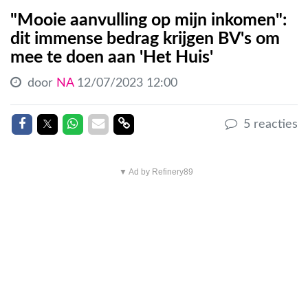
"Mooie aanvulling op mijn inkomen":
dit immense bedrag krijgen BV's om
mee te doen aan 'Het Huis'
door
NA
12/07/2023 12:00
Delen op Facebook
Delen op Twitter
Delen op Whatsapp
Delen via Mail
Delen link
5 reacties
▼ Ad by Refinery89