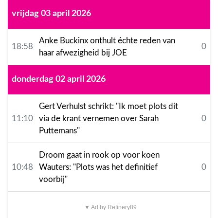
vrijdag 03 april 2026
Anke Buckinx onthult échte reden van
18:58
0
haar afwezigheid bij JOE
donderdag 02 april 2026
Gert Verhulst schrikt: "Ik moet plots dit
11:10
via de krant vernemen over Sarah
0
Puttemans"
Droom gaat in rook op voor koen
10:48
Wauters: "Plots was het definitief
0
voorbij"
▼ Ad by Refinery89