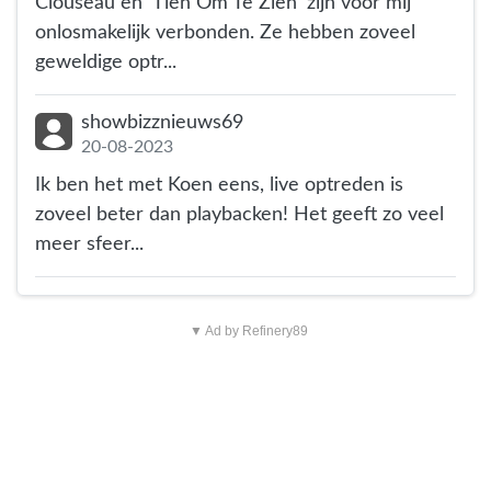
Clouseau en 'Tien Om Te Zien' zijn voor mij
onlosmakelijk verbonden. Ze hebben zoveel
geweldige optr...
showbizznieuws69
20-08-2023
Ik ben het met Koen eens, live optreden is
zoveel beter dan playbacken! Het geeft zo veel
meer sfeer...
▼ Ad by Refinery89