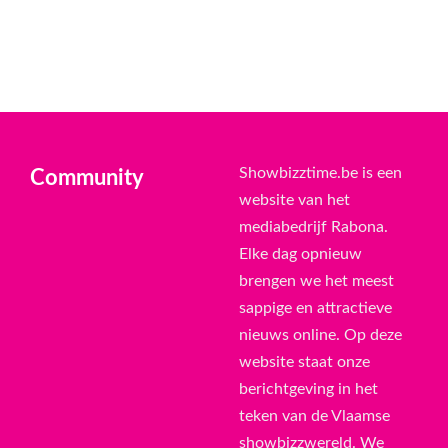
Showbizztime.be is een
Community
website van het
mediabedrijf Rabona.
Elke dag opnieuw
brengen we het meest
sappige en attractieve
nieuws online. Op deze
website staat onze
berichtgeving in het
teken van de Vlaamse
showbizzwereld. We