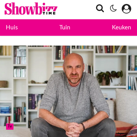
Huis
Tuin
Keuken
Tv