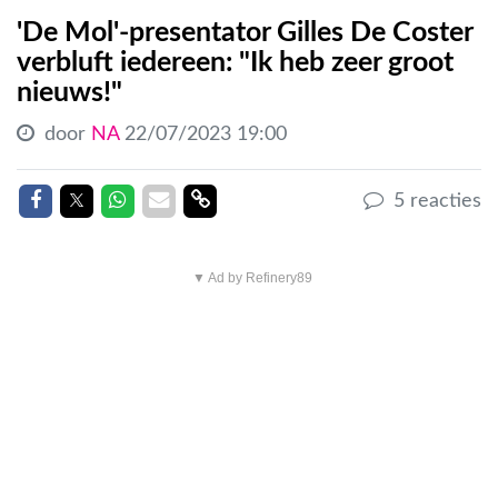
'De Mol'-presentator Gilles De Coster
verbluft iedereen: "Ik heb zeer groot
nieuws!"
door
NA
22/07/2023 19:00
Delen op Facebook
Delen op Twitter
Delen op Whatsapp
Delen via Mail
Delen link
5 reacties
▼ Ad by Refinery89