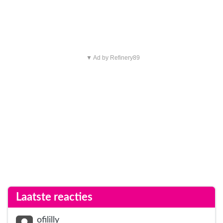
▼ Ad by Refinery89
Laatste reacties
ofililly