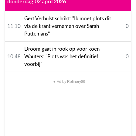
donderdag 02 april 2026
Gert Verhulst schrikt: "Ik moet plots dit
11:10
via de krant vernemen over Sarah
0
Puttemans"
Droom gaat in rook op voor koen
10:48
Wauters: "Plots was het definitief
0
voorbij"
▼ Ad by Refinery89