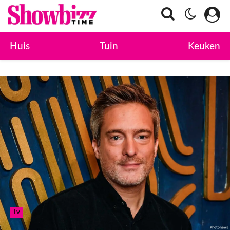
Huis
Tuin
Keuken
Tv