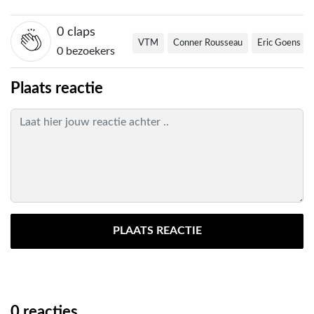
0
claps
VTM
Conner Rousseau
Eric Goens
0 bezoekers
Plaats reactie
PLAATS REACTIE
0
reacties