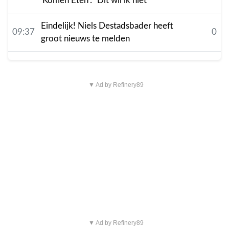
'Komen Eten': "Dit wil ik niet"
Eindelijk! Niels Destadsbader heeft
09:37
0
groot nieuws te melden
▼ Ad by Refinery89
▼ Ad by Refinery89