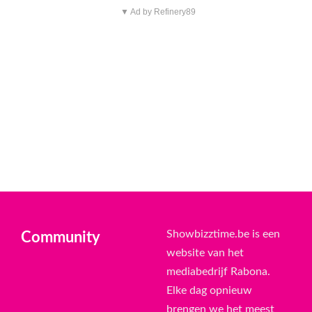
▼ Ad by Refinery89
Showbizztime.be is een
Community
website van het
mediabedrijf Rabona.
Elke dag opnieuw
brengen we het meest