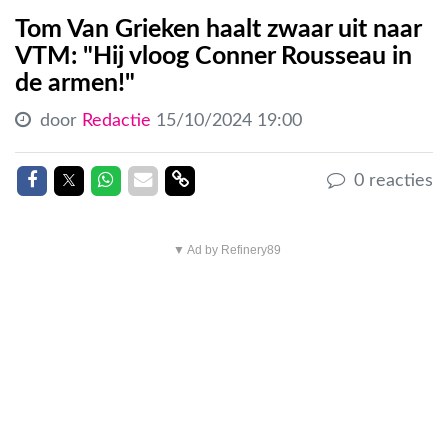
Tom Van Grieken haalt zwaar uit naar
VTM: "Hij vloog Conner Rousseau in
de armen!"
door
Redactie
15/10/2024 19:00
Delen op Facebook
Delen op Twitter
Delen op Whatsapp
Delen via Mail
Delen link
0 reacties
▼ Ad by Refinery89