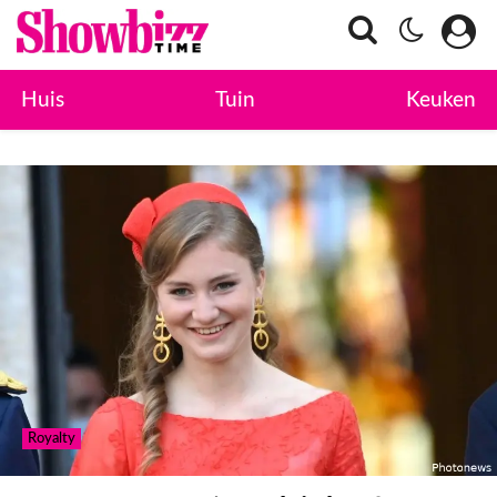
Huis
Tuin
Keuken
Royalty