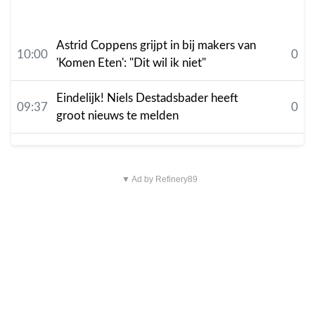
Astrid Coppens grijpt in bij makers van
10:00
0
'Komen Eten': "Dit wil ik niet"
Eindelijk! Niels Destadsbader heeft
09:37
0
groot nieuws te melden
▼ Ad by Refinery89