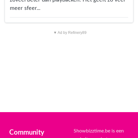
meer sfeer...
▼ Ad by Refinery89
Showbizztime.be is een
Community