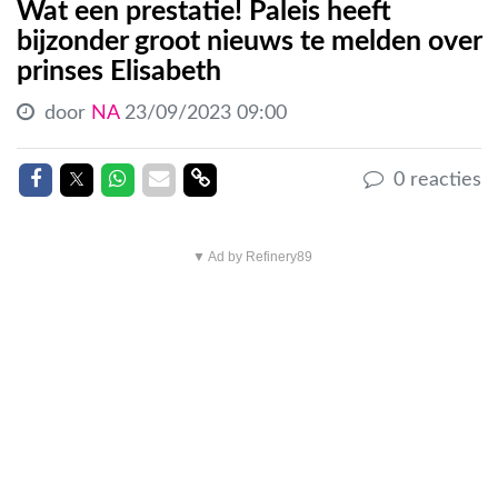
Wat een prestatie! Paleis heeft
bijzonder groot nieuws te melden over
prinses Elisabeth
door
NA
23/09/2023 09:00
Delen op Facebook
Delen op Twitter
Delen op Whatsapp
Delen via Mail
Delen link
0 reacties
▼ Ad by Refinery89