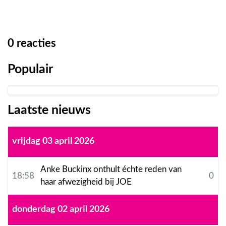
0
reacties
Populair
Laatste nieuws
vrijdag 03 april 2026
Anke Buckinx onthult échte reden van
18:58
0
haar afwezigheid bij JOE
donderdag 02 april 2026