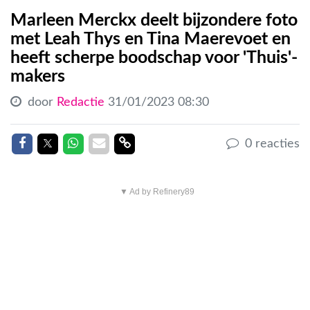
Marleen Merckx deelt bijzondere foto
met Leah Thys en Tina Maerevoet en
heeft scherpe boodschap voor 'Thuis'-
makers
door
Redactie
31/01/2023 08:30
Delen op Facebook
Delen op Twitter
Delen op Whatsapp
Delen via Mail
Delen link
0 reacties
▼ Ad by Refinery89