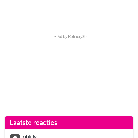
▼ Ad by Refinery89
Laatste reacties
ofililly