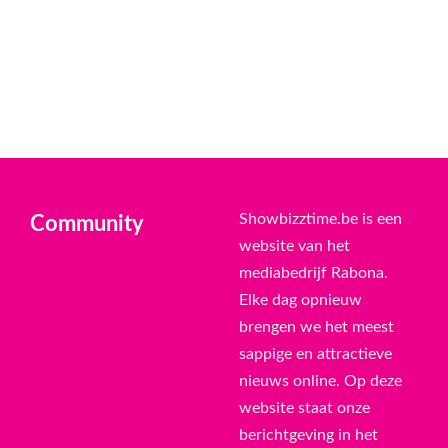
Showbizztime.be is een
Community
website van het
mediabedrijf Rabona.
Elke dag opnieuw
brengen we het meest
sappige en attractieve
nieuws online. Op deze
website staat onze
berichtgeving in het