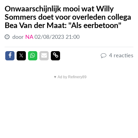
Onwaarschijnlijk mooi wat Willy
Sommers doet voor overleden collega
Bea Van der Maat: "Als eerbetoon"
door
NA
02/08/2023 21:00
Delen op Facebook
Delen op Twitter
Delen op Whatsapp
Delen via Mail
Delen link
4 reacties
▼ Ad by Refinery89