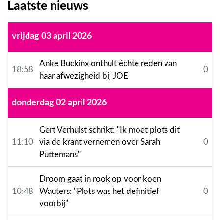
Laatste nieuws
vrijdag 03 april 2026
Anke Buckinx onthult échte reden van
18:58
0
haar afwezigheid bij JOE
donderdag 02 april 2026
Gert Verhulst schrikt: "Ik moet plots dit
11:10
via de krant vernemen over Sarah
0
Puttemans"
Droom gaat in rook op voor koen
10:48
Wauters: "Plots was het definitief
0
voorbij"