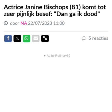
Actrice Janine Bischops (81) komt tot
zeer pijnlijk besef: "Dan ga ik dood"
door
NA
22/07/2023 11:00
Delen op Facebook
Delen op Twitter
Delen op Whatsapp
Delen via Mail
Delen link
5 reacties
▼ Ad by Refinery89