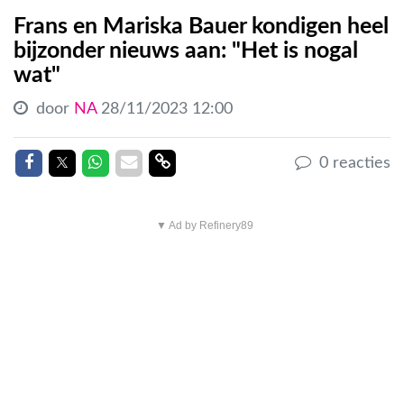
Frans en Mariska Bauer kondigen heel
bijzonder nieuws aan: "Het is nogal
wat"
door
NA
28/11/2023 12:00
Delen op Facebook
Delen op Twitter
Delen op Whatsapp
Delen via Mail
Delen link
0 reacties
▼ Ad by Refinery89